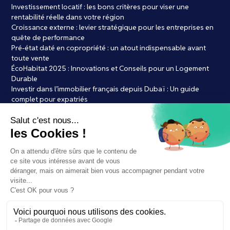
Investissement locatif : les bons critères pour viser une
rentabilité réelle dans votre région
Croissance externe : levier stratégique pour les entreprises en
quête de performance
Pré-état daté en copropriété : un atout indispensable avant
toute vente
ÉcoHabitat 2025 : Innovations et Conseils pour un Logement
Durable
Investir dans l’immobilier français depuis Dubaï : Un guide
complet pour expatriés
Achat immobilier : les 7 erreurs courantes à éviter absolument
LMNP Bordeaux : le bon timing pour se lancer ?
Par Laure de credits.frLes courtiers en crédit immobilier à l’ère
de l’IA : vers la fin du conseil humain ?
Immobilier et Bitcoin : une révolution dans l’achat de votre futur
bien ?
Mentions légales
Politiques de confidentialité