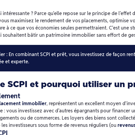
 intéressante ? Parce qu’elle repose sur le principe de l’effet 
 vous maximisez le rendement de vos placements, optimise vot
re à ce que vos économies seules permettraient. C'est une str
i souhaitent bâtir un patrimoine immobilier sans effort de ges
ier : En combinant SCPI et prêt, vous investissez de façon rent
ée et experte.
 SCPI et pourquoi utiliser un pr
plement
placement immobilier
, représentent un excellent moyen d'inve
 : vous investissez avec d’autres épargnants pour financer 
ogements ou de commerces. Les loyers des biens sont collect
e les investisseurs sous forme de revenus réguliers (ou
revenu
CPI