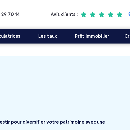
 29 70 14
Avis clients :
culatrices
Les taux
Prêt immobilier
Cr
stir pour diversifier votre patrimoine avec une