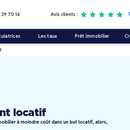
 29 70 14
Avis clients :
culatrices
Les taux
Prêt immobilier
Cr
f
t locatif
bilier à moindre coût dans un but locatif, alors,