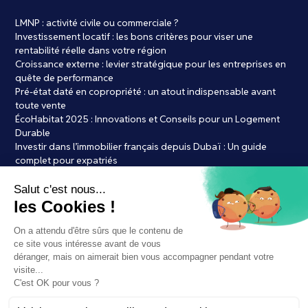
LMNP : activité civile ou commerciale ?
Investissement locatif : les bons critères pour viser une
rentabilité réelle dans votre région
Croissance externe : levier stratégique pour les entreprises en
quête de performance
Pré-état daté en copropriété : un atout indispensable avant
toute vente
ÉcoHabitat 2025 : Innovations et Conseils pour un Logement
Durable
Investir dans l’immobilier français depuis Dubaï : Un guide
complet pour expatriés
Achat immobilier : les 7 erreurs courantes à éviter absolument
LMNP Bordeaux : le bon timing pour se lancer ?
Par Laure de credits.frLes courtiers en crédit immobilier à l’ère
de l’IA : vers la fin du conseil humain ?
Immobilier et Bitcoin : une révolution dans l’achat de votre futur
bien ?
Mentions légales