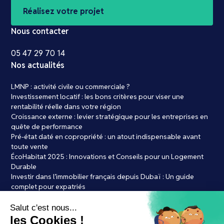
Réalisez votre projet
Nous contacter
05 47 29 70 14
Nos actualités
LMNP : activité civile ou commerciale ?
Investissement locatif : les bons critères pour viser une
rentabilité réelle dans votre région
Croissance externe : levier stratégique pour les entreprises en
quête de performance
Pré-état daté en copropriété : un atout indispensable avant
toute vente
ÉcoHabitat 2025 : Innovations et Conseils pour un Logement
Durable
Investir dans l’immobilier français depuis Dubaï : Un guide
complet pour expatriés
Achat immobilier : les 7 erreurs courantes à éviter absolument
LMNP Bordeaux : le bon timing pour se lancer ?
Par Laure de credits.frLes courtiers en crédit immobilier à l’ère