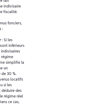
e fait
e indivisaire
 fiscalité.
enus fonciers,
 :
r
: Si les
sont inférieurs
 indivisaires
e régime
me simplifie la
ue un
e de 30 %.
evenus locatifs
 si les
t déduire des
le régime réel
Dans ce cas,