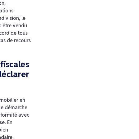
on,
ations
ndivision, le
s être vendu
ccord de tous
 cas de recours
fiscales
 déclarer
mobilier en
une démarche
nformité avec
se. En
bien
ndaire,