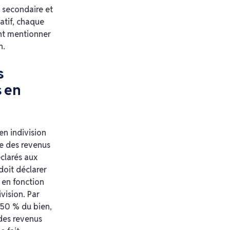
 secondaire et
atif, chaque
nt mentionner
n.
s
s en
en indivision
re des revenus
éclarés aux
doit déclarer
 en fonction
vision. Par
 50 % du bien,
des revenus