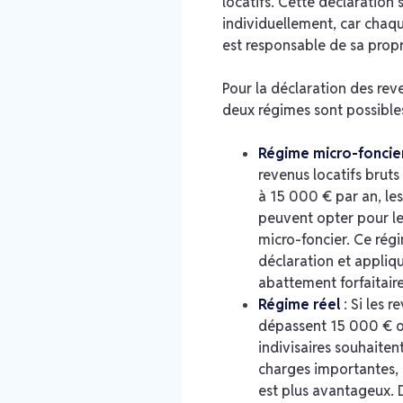
locatifs. Cette déclaration s
individuellement, car chaqu
est responsable de sa propre
Pour la déclaration des rev
deux régimes sont possibles
Régime micro-foncie
revenus locatifs bruts 
à 15 000 € par an, les
peuvent opter pour l
micro-foncier. Ce régi
déclaration et appliq
abattement forfaitair
Régime réel
: Si les r
dépassent 15 000 € ou
indivisaires souhaiten
charges importantes, 
est plus avantageux. 