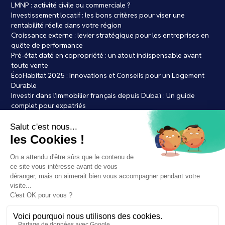
LMNP : activité civile ou commerciale ?
Investissement locatif : les bons critères pour viser une
rentabilité réelle dans votre région
Croissance externe : levier stratégique pour les entreprises en
quête de performance
Pré-état daté en copropriété : un atout indispensable avant
toute vente
ÉcoHabitat 2025 : Innovations et Conseils pour un Logement
Durable
Investir dans l’immobilier français depuis Dubaï : Un guide
complet pour expatriés
Achat immobilier : les 7 erreurs courantes à éviter absolument
LMNP Bordeaux : le bon timing pour se lancer ?
Par Laure de credits.frLes courtiers en crédit immobilier à l’ère
de l’IA : vers la fin du conseil humain ?
Immobilier et Bitcoin : une révolution dans l’achat de votre futur
bien ?
Mentions légales
Politiques de confidentialité