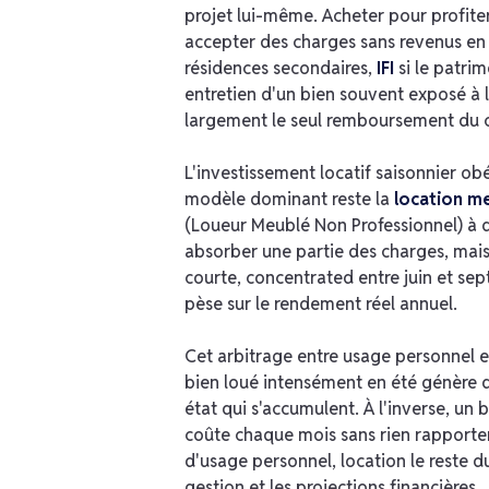
projet lui-même. Acheter pour profiter
accepter des charges sans revenus en c
résidences secondaires,
IFI
si le patrim
entretien d'un bien souvent exposé à l
largement le seul remboursement du c
L'investissement locatif saisonnier obé
modèle dominant reste la
location m
(Loueur Meublé Non Professionnel) à d
absorber une partie des charges, mais i
courte, concentrated entre juin et sep
pèse sur le rendement réel annuel.
Cet arbitrage entre usage personnel e
bien loué intensément en été génère de
état qui s'accumulent. À l'inverse, un 
coûte chaque mois sans rien rapporter
d'usage personnel, location le reste 
gestion et les projections financières.