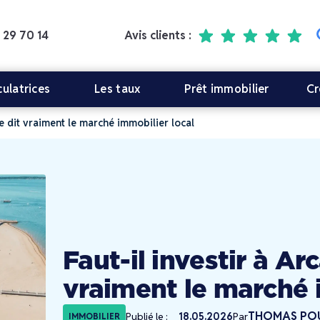
 29 70 14
Avis clients :
culatrices
Les taux
Prêt immobilier
Cr
ue dit vraiment le marché immobilier local
Faut-il investir à Ar
vraiment le marché 
THOMAS PO
Publié le :
18.05.2026
Par
IMMOBILIER